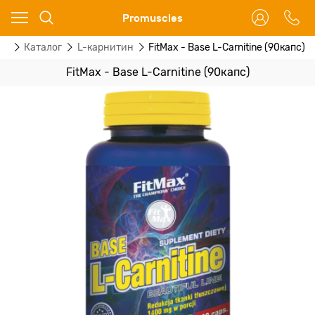
Ваш город - Москва,
Promuscles
угадали?
ая
Каталог
L-карнитин
FitMax - Base L-Carnitine (90капс)
ДА
НЕТ
FitMax - Base L-Carnitine (90капс)