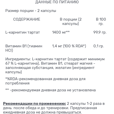
ДАННЫЕ ПО ПИТАНИЮ
Размер порции - 2 капсулы
СОДЕРЖАНИЕ
В порции (2
В 100
капсулы)
гр.
L-карнитин тартат
1400 мг**
99,9 гр.
Витамин В1 (тиамин
1,4 мг (100 % RDA*)
0,1 гр.
НСl)
Ингредиенты: L-карнитин тартат (содержит минимум
67 % L-карнитина), Витамин В1, стеарат магния -
заполняющая субстанция, желатин (ингредиент
капсулы)
*%RDA-рекомендованная дневная доза для
потребления
** -рекомендуемая дневная доза не установлена
Рекомендации по применению:
2 капсулы 1-2 раза в
день: после обеда и до тренировки. Предписанная
ежедневная доза не должна превышаться.