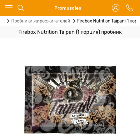
Ваш город - Москва,
Promuscles
угадали?
ки
Пробники жиросжигателей
Firebox Nutrition Taipan (1 по
ДА
НЕТ
Firebox Nutrition Taipan (1 порция) пробник