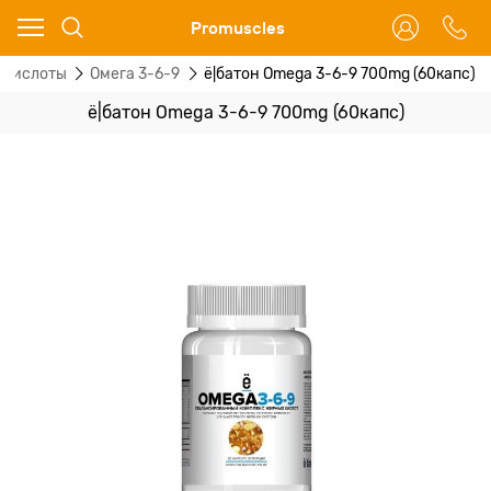
Ваш город - Москва,
Promuscles
угадали?
 кислоты
Омега 3-6-9
ё|батон Omega 3-6-9 700mg (60капс)
ДА
НЕТ
ё|батон Omega 3-6-9 700mg (60капс)