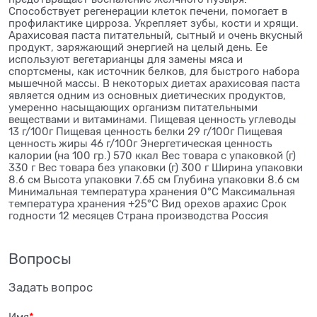
Способствует регенерации клеток печени, помогает в
профилактике цирроза. Укрепляет зубы, кости и хрящи.
Арахисовая паста питательный, сытный и очень вкусный
продукт, заряжающий энергией на целый день. Ее
используют вегетарианцы для замены мяса и
спортсмены, как источник белков, для быстрого набора
мышечной массы. В некоторых диетах арахисовая паста
является одним из основных диетических продуктов,
умеренно насыщающих организм питательными
веществами и витаминами. Пищевая ценность углеводы
13 г/100г Пищевая ценность белки 29 г/100г Пищевая
ценность жиры 46 г/100г Энергетическая ценность
калории (на 100 гр.) 570 ккал Вес товара с упаковкой (г)
330 г Вес товара без упаковки (г) 300 г Ширина упаковки
8.6 см Высота упаковки 7.65 см Глубина упаковки 8.6 см
Минимальная температура хранения 0°C Максимальная
температура хранения +25°C Вид орехов арахис Срок
годности 12 месяцев Страна производства Россия
Вопросы
Задать вопрос
Имя