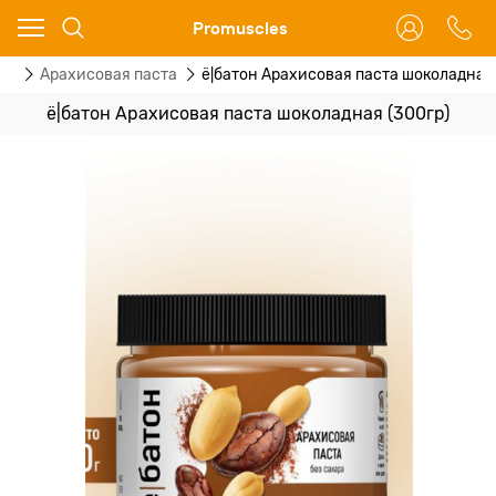
Ваш город - Москва,
Promuscles
угадали?
ты
Арахисовая паста
ё|батон Арахисовая паста шоколадная 
ДА
НЕТ
ё|батон Арахисовая паста шоколадная (300гр)