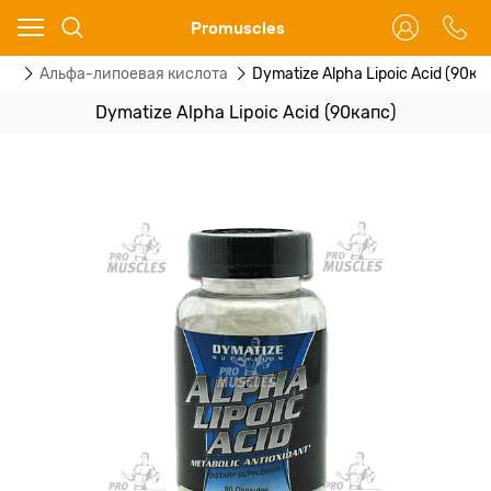
Ваш город - Москва,
Promuscles
угадали?
ты
Альфа-липоевая кислота
Dymatize Alpha Lipoic Acid (90ка
ДА
НЕТ
Dymatize Alpha Lipoic Acid (90капс)