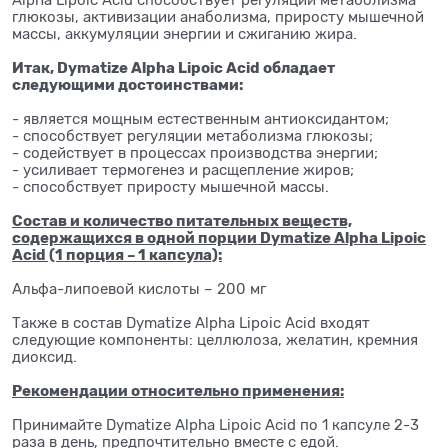
глюкозы, активизации анаболизма, приросту мышечной
массы, аккумуляции энергии и сжиганию жира.
Итак, Dymatize Alpha Lipoic Acid обладает
следующими достоинствами:
- является мощным естественным антиоксидантом;
- способствует регуляции метаболизма глюкозы;
- содействует в процессах производства энергии;
- усиливает термогенез и расщепление жиров;
- способствует приросту мышечной массы.
Состав и количество питательных веществ,
содержащихся в одной порции Dymatize Alpha Lipoic
Acid (1 порция – 1 капсула):
Альфа-липоевой кислоты – 200 мг
Также в состав Dymatize Alpha Lipoic Acid входят
следующие компоненты: целлюлоза, желатин, кремния
диоксид.
Рекомендации относительно применения:
Принимайте Dymatize Alpha Lipoic Acid по 1 капсуле 2-3
раза в день, предпочтительно вместе с едой.