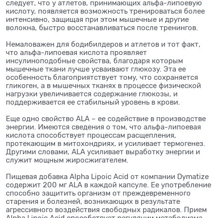
следует, что у атлетов, принимающих альфа-липоевую
кислоту, появляется возможность тренироваться более
интенсивно, защищая при этом мышечные и другие
волокна, быстро восстанавливаться после тренингов.
Немаловажен для бодибилдеров и атлетов и тот факт,
что альфа-липоевая кислота проявляет
инсулиноподобные свойства, благодаря которым
мышечные ткани лучше усваивают глюкозу. Эта ее
особенность благоприятствует тому, что сохраняется
гликоген, а в мышечных тканях в процессе физической
нагрузки увеличивается содержание глюкозы, и
поддерживается ее стабильный уровень в крови.
Еще одно свойство ALA – ее содействие в производстве
энергии. Имеются сведения о том, что альфа-липоевая
кислота способствует процессам расщепления,
протекающим в митохондриях, и усиливает термогенез.
Другими словами, ALA усиливает выработку энергии и
служит мощным жиросжигателем.
Пищевая добавка Alpha Lipoic Acid от компании Dymatize
содержит 200 мг ALA в каждой капсуле. Ее употребление
способно защитить организм от преждевременного
старения и болезней, возникающих в результате
агрессивного воздействия свободных радикалов. Прием
Alpha Lipoic Acid способствует регуляции метаболизма