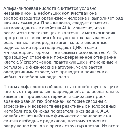
Альфа-липоевая кислота считается условно
незаменимой. В небольших количествах она
воспроизводится организмом человека и выполняет ряд
важных функций. Прежде всего, следует отметить
антиоксидантные свойства ALA. Известно, что в
результате протекающих в клеточных митохондриях
процессов окисления образуются так называемые
реактивные кислородные агенты, или свободные
радикалы, которые повреждают ДНК и сами
митохондрии, тормозя тем самым производство АТФ,
провоцируя старение и преждевременное отмирание
клеток. У спортсменов, практикующих интенсивные и
регулярные физические нагрузки, усиливается
оксидативный стресс, что приводит к появлению
избытка свободных радикалов.
Прием альфа-липоевой кислоты способствует защите
клеток от перекислых повреждений, а, следовательно,
замедляет процессы старения и сокращает риск
возникновения тех болезней, которые связаны с
агрессивным воздействием реактивных кислородных
метаболитов. Снижая показатели оксидации, ALA
ослабляет воздействие физических тренировок на
синтез свободных радикалов, поэтому тормозит
разрушение белков и других структур клеток. Из этого