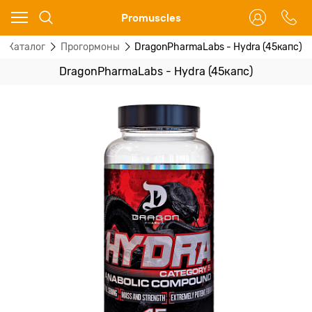
Ваш город - Москва,
Promuscles
угадали?
Каталог
Прогормоны
DragonPharmaLabs - Hydra (45капс)
ДА
НЕТ
DragonPharmaLabs - Hydra (45капс)