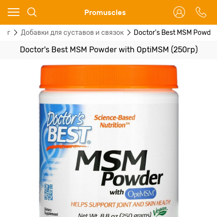
Ваш город - Москва,
Promuscles
угадали?
лог
Добавки для суставов и связок
Doctor's Best MSM Powder
ДА
НЕТ
Doctor's Best MSM Powder with OptiMSM (250гр)