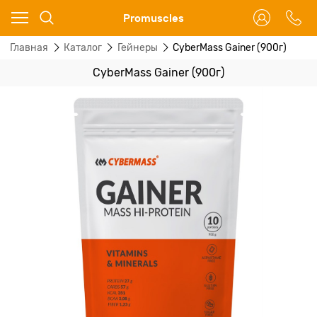
Ваш город - Москва,
Promuscles
угадали?
Главная
Каталог
Гейнеры
CyberMass Gainer (900г)
ДА
НЕТ
CyberMass Gainer (900г)