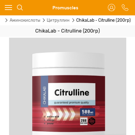
Ваш город - Москва,
Promuscles
угадали?
ог
Аминокислоты
Цитруллин
ChikaLab - Citrulline (200гр)
ДА
НЕТ
ChikaLab - Citrulline (200гр)