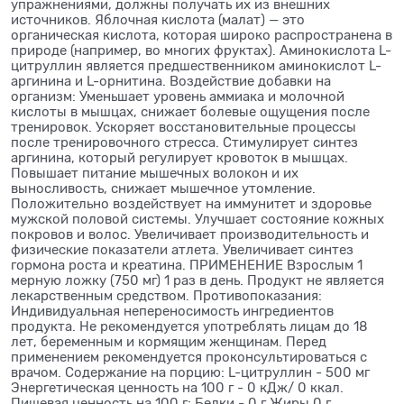
упражнениями, должны получать их из внешних
источников. Яблочная кислота (малат) — это
органическая кислота, которая широко распространена в
природе (например, во многих фруктах). Аминокислота L-
цитруллин является предшественником аминокислот L-
аргинина и L-орнитина. Воздействие добавки на
организм: Уменьшает уровень аммиака и молочной
кислоты в мышцах, снижает болевые ощущения после
тренировок. Ускоряет восстановительные процессы
после тренировочного стресса. Стимулирует синтез
аргинина, который регулирует кровоток в мышцах.
Повышает питание мышечных волокон и их
выносливость, снижает мышечное утомление.
Положительно воздействует на иммунитет и здоровье
мужской половой системы. Улучшает состояние кожных
покровов и волос. Увеличивает производительность и
физические показатели атлета. Увеличивает синтез
гормона роста и креатина. ПРИМЕНЕНИЕ Взрослым 1
мерную ложку (750 мг) 1 раз в день. Продукт не является
лекарственным средством. Противопоказания:
Индивидуальная непереносимость ингредиентов
продукта. Не рекомендуется употреблять лицам до 18
лет, беременным и кормящим женщинам. Перед
применением рекомендуется проконсультироваться с
врачом. Содержание на порцию: L-цитруллин - 500 мг
Энергетическая ценность на 100 г - 0 кДж/ 0 ккал.
Пищевая ценность на 100 г: Белки - 0 г Жиры 0 г