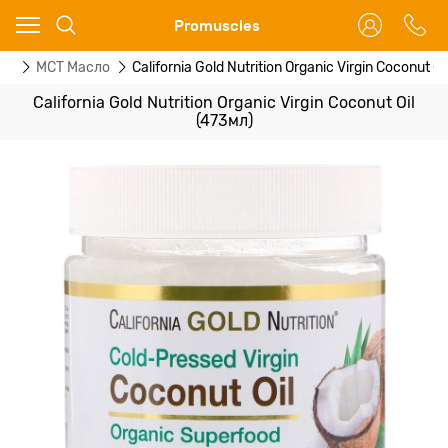
Ваш город - Москва,
Promuscles
угадали?
ты
МСТ Масло
California Gold Nutrition Organic Virgin Coconut Oi
ДА
НЕТ
California Gold Nutrition Organic Virgin Coconut Oil
(473мл)