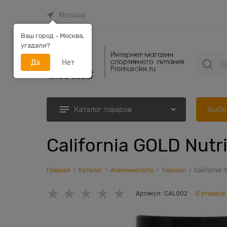
Москва
Ваш город - Москва,
угадали?
Да
Нет
Выбр
Каталог товаров
California GOLD Nutr
Главная
Каталог
Аминокислоты
Тирозин
California 
Артикул:
CAL002
0 отзывов