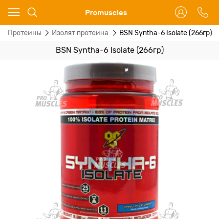
Ваш город - Москва,
Promuscles
угадали?
Протеины
Изолят протеина
BSN Syntha-6 Isolate (266гр)
ДА
НЕТ
BSN Syntha-6 Isolate (266гр)