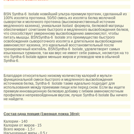
BSN Syntha-6 Isolate новейший ультра-премиум протеин, сделанный из
100% изолята протеина. 50/50 смесь из изолята белка молочной
сыворотки и молочного протеина (высококачественный источник
медленного казеина), уникальная Isolast формула, белковой матрицы
обеспечивает сочетание быстрого и медленного высвобождения белков,
что способствует умеренному высвобождению аминокислот, чтобы
питать мышцы. BSNSyntha-6 Isolate это преимущество быстрого
освобождения сывороточного изолята и длительное высвобождение
аминокислот казеина, это идеальный восстановительный после
тренировочный коктейль. BSNSyntha-6 Isolate, удовлетворит самых
изысканных гурманов, так как вкус не имеет себе равных, несмотря на то
что Syntha-6 Isolate вдвое меньше жиров и углеводов чем в обычной
Syntha-6.
Благодаря относительно низкому количеству калорий и мульти-
функциональной смеси быстрого и медленного высвобождения
источников белка, Syntha-6 Isolate также идеально подходит для
использования между приемами пищи или перед сном. Если вы ищете
премиум инновационную белковую добавку с гибким аминокислотным
профилем и непревзойденным вкусом, лучше Syntha-6 Isolate Вы ничего
не найдете.
Cостав одна порция (1мерная ложка 38гр):
Калории - 140
Калории от жиров - 15
Всего жиров - 1,5 г
Насыщенные жиры - 0,5 г