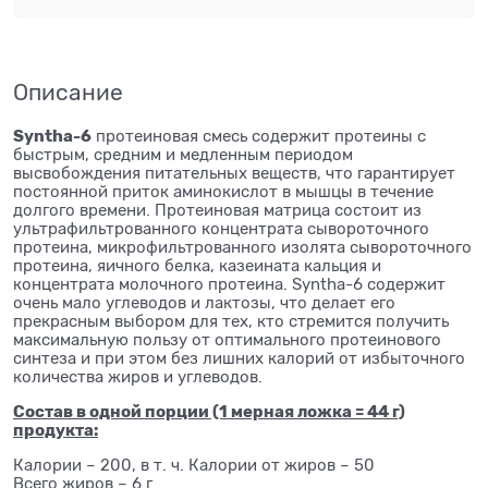
Описание
Syntha-6
протеиновая смесь содержит протеины с
быстрым, средним и медленным периодом
высвобождения питательных веществ, что гарантирует
постоянной приток аминокислот в мышцы в течение
долгого времени. Протеиновая матрица состоит из
ультрафильтрованного концентрата сывороточного
протеина, микрофильтрованного изолята сывороточного
протеина, яичного белка, казеината кальция и
концентрата молочного протеина. Syntha-6 содержит
очень мало углеводов и лактозы, что делает его
прекрасным выбором для тех, кто стремится получить
максимальную пользу от оптимального протеинового
синтеза и при этом без лишних калорий от избыточного
количества жиров и углеводов.
Состав в одной порции (1 мерная ложка = 44 г)
продукта:
Калории – 200, в т. ч. Калории от жиров – 50
Всего жиров – 6 г