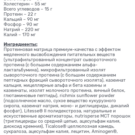
Холестерин – 55 мг
Всего углеводов – 15 г
Протеин – 22 г
Кальций – 90 мг
Фосфор – 90 мг
Натрий – 220 мг
Калий – 170 мг
Ингредиенты:
Протеиновая матрица премиум-качества с эффектом
медленного высвобождения питательных веществ
(ультрафильтрованный концентрат сывороточного
протеина (с большим содержанием альфа-
лактальбумина), микрофильтрованный изолят
сывороточного протеина (с большим содержанием
пептидных фракций сывороточного изолята), казеинат
кальция, мицеллярные альфа и бета казеины и
казеинаты, изолят молочного протеина, яичный белок,
глютаминовые пептиды), richmix sunflower powder
(подсолнечное масло, сухое вещество кукурузного
сиропа, казеинат натрия, моно- и диглицериды, дикалий
фосфат), Litesse® II полидекстроза, натуральные и
искусственные ароматизаторы, nutrisperse MCT порошок
(триглицериды со средней цепью, ацесульфам калия,
диоксид кремния), Ticalose® целлюлозная камедь,
сукралоза, ацесульфам калия, лецитин, Aminogen®,