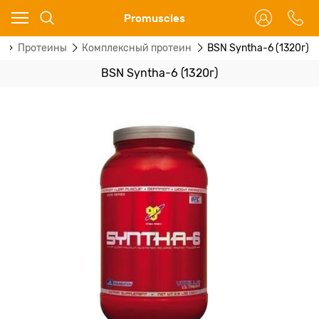
Ваш город - Москва,
Promuscles
угадали?
г
Протеины
Комплексный протеин
BSN Syntha-6 (1320г)
ДА
НЕТ
BSN Syntha-6 (1320г)