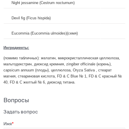
Night jessamine (Cestrum nocturnum)
Devil fig (Ficus hispida)
Eucommia (Eucommia ulmoides)(семя)
Ингредиенты:
(помимо табличных): желатин, микрокристаллическая целлюлоза,
мальтодекстрин, диоксид кремния, zingiber officinale (корень),
сapsicum annuum (плоды), целлюлоза, Oryza Sativa , стеарат
магния, стеариновая кислота, FD & C Blue № 1, FD & C красный №
40, FD & C желтый № 6, диоксид титана.
Вопросы
Задать вопрос
Имя