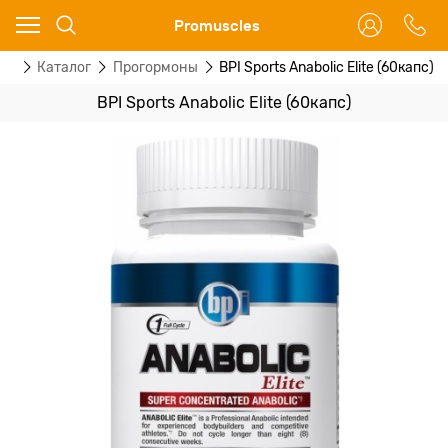
Ваш город - Москва,
Promuscles
угадали?
ая
Каталог
Прогормоны
BPI Sports Anabolic Elite (60капс)
ДА
НЕТ
BPI Sports Anabolic Elite (60капс)