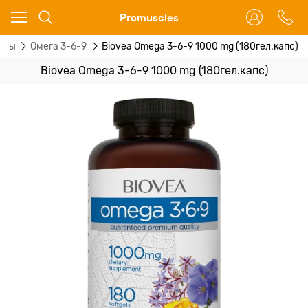
Ваш город - Москва,
Promuscles
угадали?
оты
Омега 3-6-9
Biovea Omega 3-6-9 1000 mg (180гел.капс)
ДА
НЕТ
Biovea Omega 3-6-9 1000 mg (180гел.капс)