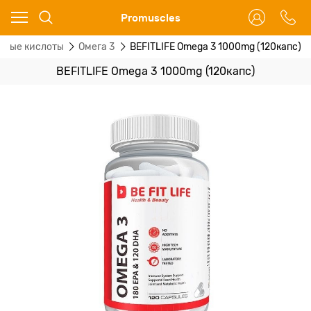
Ваш город - Москва,
Promuscles
угадали?
ные кислоты
Омега 3
BEFITLIFE Omega 3 1000mg (120капс)
ДА
НЕТ
BEFITLIFE Omega 3 1000mg (120капс)