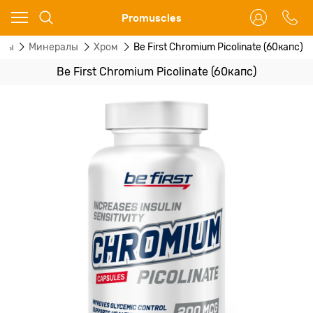
Ваш город - Москва,
Promuscles
угадали?
алы
Минералы
Хром
Be First Chromium Picolinate (60капс)
ДА
НЕТ
Be First Chromium Picolinate (60капс)