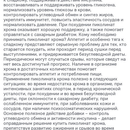
восстанавливать и поддерживать уровень гликогена,
нормализовать уровень глюкозы в крови,
контролировать углеводный обмен и синтез жиров,
укреплять иммунитет, повысить эластичность сосудов и
нормализовать давление. При похудении пиколинат
хрома оказывает хорошую поддержку, а также помогает
справляться с сахарным диабетом. Кому необходимо
принимать пиколинат хрома? Аппетит и особенно тяга к
сладкому представляют серьезную проблему для тех, кто
старается похудеть, или проходит период сушки перед
выступлениями, и придерживается безуглеводной диеты.
Периодически могут случаться срывы, которые сведут на
нет весь достигнутый прогресс. Наличие в организме
хрома в достаточных количествах помогает
контролировать аппетит и потребление пищи.
Применение пиколината хрома полезно в следующих
ситуациях: во время недостатка хрома в организме, при
интенсивных занятиях спортом, в период хронической
усталости, при похудении и во время безуглеводной
диеты, при склонности к сахарному диабету, при
ослабленном иммунитете, при заболеваниях кожи и
сосудов, при наличии психосоматических нарушений.
Основное полезное действие добавки – контроль
углеводного обмена и активности инсулина – делает
оправданным решение купить пиколинат хрома,
препятствуя развитию ожирения и срывов во время