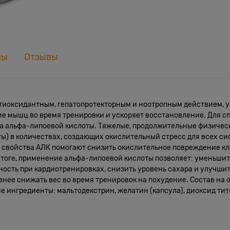
сы
Отзывы
нтиоксидантным, гепатопротекторным и ноотропным действием, 
ие мышц во время тренировки и ускоряет восстановление. Для с
а альфа-липоевой кислоты. Тяжелые, продолжительные физическ
оты) в количествах, создающих окислительный стресс для всех с
е свойства АЛК помогают снизить окислительное повреждение кл
итоге, применение альфа-липоевой кислоты позволяет: уменьши
ость при кардиотренировках, снизить уровень сахара и улучшить
нее снижать вес во время тренировок на похудение. Состав на 
ие ингредиенты: мальтодекстрин, желатин (капсула), диоксид ти