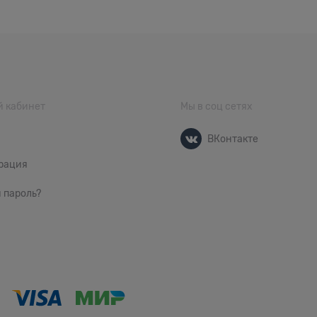
 кабинет
Мы в соц сетях
ВКонтакте
рация
 пароль?