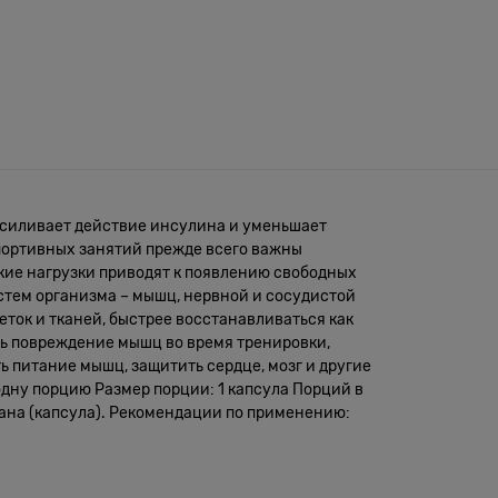
усиливает действие инсулина и уменьшает
портивных занятий прежде всего важны
ие нагрузки приводят к появлению свободных
истем организма – мышц, нервной и сосудистой
еток и тканей, быстрее восстанавливаться как
ть повреждение мышц во время тренировки,
 питание мышц, защитить сердце, мозг и другие
одну порцию Размер порции: 1 капсула Порций в
тана (капсула). Рекомендации по применению: