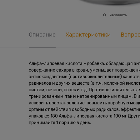
Увеличить
Описание
Характеристики
Вопро
Альфа-липоевая кислота – добавка, обладающая а
содержание сахара в крови, уменьшает поврежден
антиоксидантные (противоокислительные) качеств
радикалов и других веществ (в т.ч. молочной кисл
систем, печени, почек и т.д. Противоокислительны
тренированным, так и нетренированным лицам. В 
ускорить восстановление, повысить аэробную мощн
органы от действия свободных радикалов, эффектив
упаковке: 180 Альфа-липоевая кислота 100 мг Друг
принимайте 1 порцию в день.