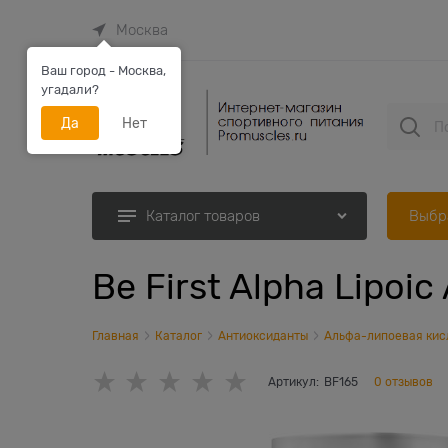
Москва
Ваш город - Москва,
угадали?
Да
Нет
Выбр
Каталог товаров
Be First Alpha Lipoic
Главная
Каталог
Антиоксиданты
Альфа-липоевая кис
Артикул:
BF165
0 отзывов