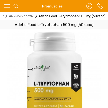
Ваш город - Москва,
Promuscles
угадали?
ог
Аминокислоты
Atletic Food L-Tryptophan 500 mg (60капс)
ДА
НЕТ
Atletic Food L-Tryptophan 500 mg (60капс)