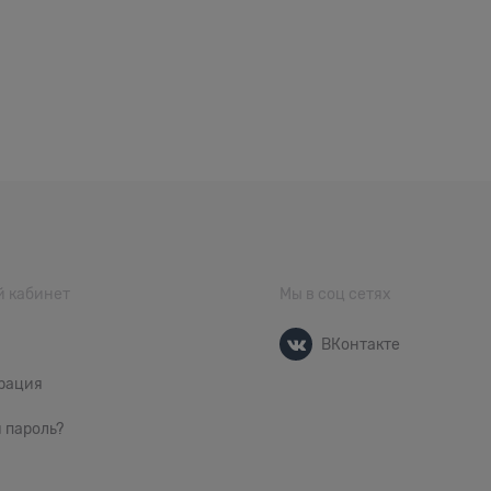
 кабинет
Мы в соц сетях
ВКонтакте
рация
 пароль?