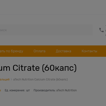
ать по бренду
Оплата
Доставка
Контакты
ium Citrate (60капс)
альций
aTech Nutrition Calcium Citrate (60капс)
в
Ед. измерения:
шт
Производитель:
aTech Nutrition