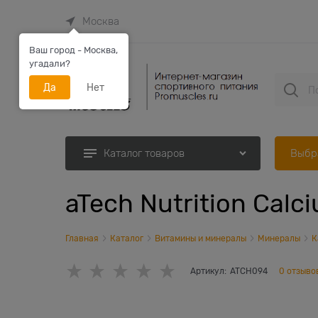
Москва
Ваш город - Москва,
угадали?
Да
Нет
Выбр
Каталог товаров
aTech Nutrition Calc
Главная
Каталог
Витамины и минералы
Минералы
К
Артикул:
ATCH094
0 отзыво