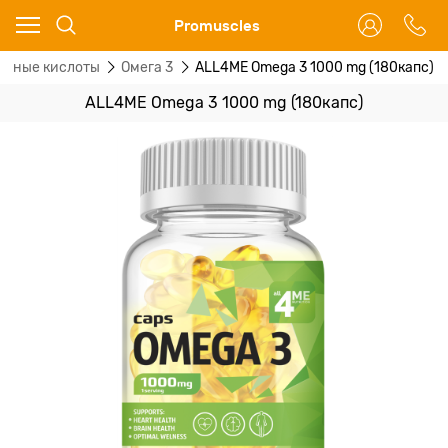
Ваш город - Москва,
Promuscles
угадали?
рные кислоты
Омега 3
ALL4ME Omega 3 1000 mg (180капс)
ДА
НЕТ
ALL4ME Omega 3 1000 mg (180капс)