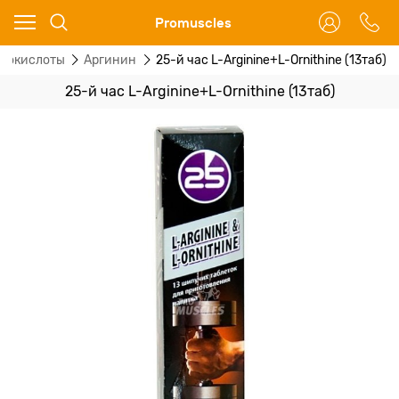
Ваш город - Москва,
Promuscles
угадали?
нокислоты
Аргинин
25-й час L-Arginine+L-Ornithine (13таб)
ДА
НЕТ
25-й час L-Arginine+L-Ornithine (13таб)