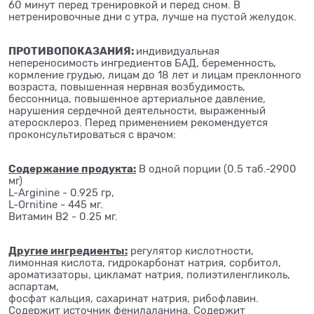
60 минут перед тренировкой и перед сном. В
нетренировочные дни с утра, лучше на пустой желудок.
ПРОТИВОПОКАЗАНИЯ:
индивидуальная
непереносимость ингредиентов БАД, беременность,
кормление грудью, лицам до 18 лет и лицам преклонного
возраста, повышенная нервная возбудимость,
бессонница, повышенное артериальное давление,
нарушения сердечной деятельности, выраженный
атеросклероз. Перед применением рекомендуется
проконсультироваться с врачом:
Содержание продукта:
В одной порции (0.5 таб.-2900
мг)
L-Arginine - 0.925 гр,
L-Ornitine - 445 мг.
Витамин B2 - 0.25 мг.
Другие ингредиенты:
регулятор кислотности,
лимонная кислота, гидрокарбонат натрия, сорбитол,
ароматизаторы, цикламат натрия, полиэтиленгликоль,
аспартам,
фосфат кальция, сахаринат натрия, рибофлавин.
Содержит источник фенилаланина. Содержит