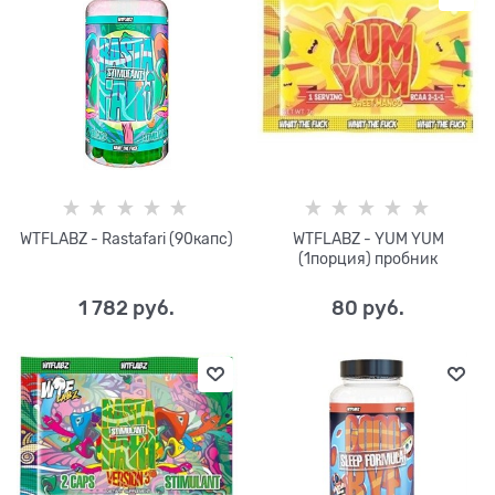
WTFLABZ - Rastafari (90капс)
WTFLABZ - YUM YUM
(1порция) пробник
1 782
 руб.
80
 руб.