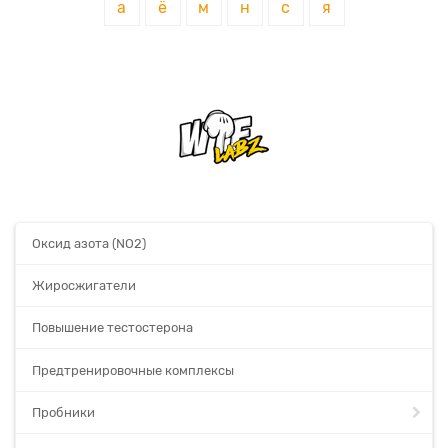
а
ё
м
н
с
я
Оксид азота (NO2)
Жиросжигатели
Повышение тестостерона
Предтренировочные комплексы
Пробники