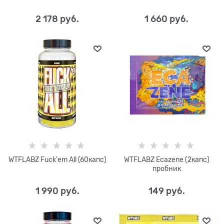
2 178
 руб.
1 660
 руб.
WTFLABZ Fuck'em All (60капс)
WTFLABZ Ecazene (2капс)
пробник
1 990
 руб.
149
 руб.