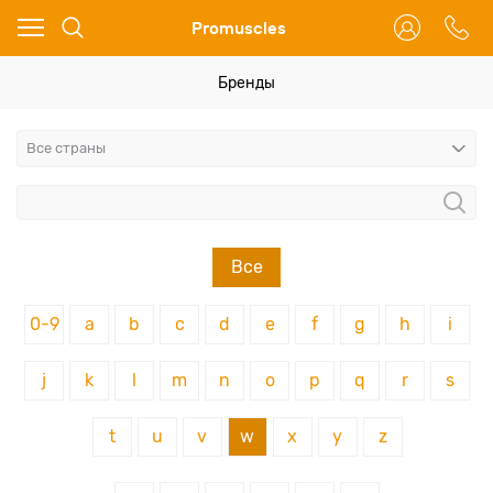
Ваш город - Москва,
Promuscles
угадали?
ДА
НЕТ
Бренды
Все
0-9
a
b
c
d
e
f
g
h
i
j
k
l
m
n
o
p
q
r
s
t
u
v
w
x
y
z