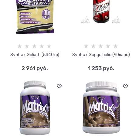
Syntrax Goliath (5440гр)
Syntrax Guggulbolic (90капс)
2 961
 руб.
1 253
 руб.