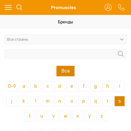
Ваш город - Москва,
Promuscles
угадали?
ДА
НЕТ
Бренды
Все
0-9
a
b
c
d
e
f
g
h
i
j
k
l
m
n
o
p
q
r
s
t
u
v
w
x
y
z