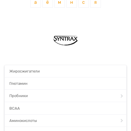
а
ё
м
н
с
я
Жиросжигатели
Глютамин
Пробники
BCAA
Аминокислоты