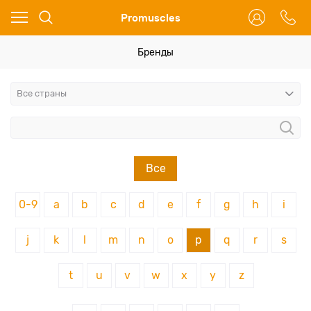
Ваш город - Москва,
Promuscles
угадали?
ДА
НЕТ
Бренды
Все
0-9
a
b
c
d
e
f
g
h
i
j
k
l
m
n
o
p
q
r
s
t
u
v
w
x
y
z