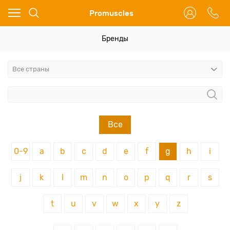
Ваш город - Москва,
Promuscles
угадали?
ДА
НЕТ
Бренды
Все
0-9
a
b
c
d
e
f
g
h
i
j
k
l
m
n
o
p
q
r
s
t
u
v
w
x
y
z