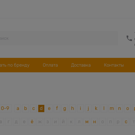
ать по бренду
Оплата
Доставка
Контакты
0-9
a
b
c
d
e
f
g
h
i
j
k
l
m
n
o
в
г
д
е
ё
ж
з
и
й
к
л
м
н
о
п
р
с
т