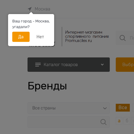
Москва
Ваш город - Москва,
угадали?
Да
Нет
Выбр
Каталог товаров
Бренды
Все
а
б