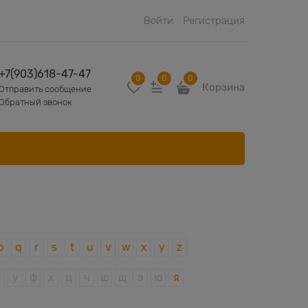
Войти
Регистрация
+7(903)618-47-47
0
0
0
Корзина
Отправить сообщение
Обратный звонок
p
q
r
s
t
u
v
w
x
y
z
у
ф
х
ц
ч
ш
щ
э
ю
я