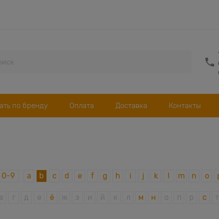
ать по бренду
Оплата
Доставка
Контакты
0-9
a
b
c
d
e
f
g
h
i
j
k
l
m
n
o
в
г
д
е
ё
ж
з
и
й
к
л
м
н
о
п
р
с
т