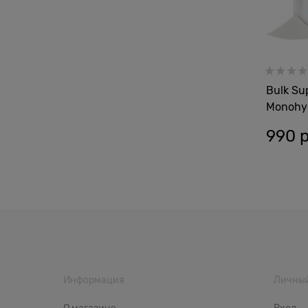
Bulk Su
Monohyd
990
 
Информация
Личный