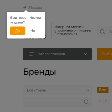
Москва
Ваш город - Москва,
угадали?
Да
Нет
Выбр
Каталог товаров
Бренды
Все
а
б