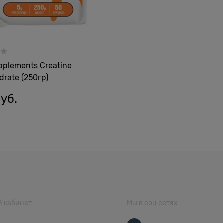
pplements Creatine
rate (250гр)
руб.
 кабинет
Мы в соц сетях