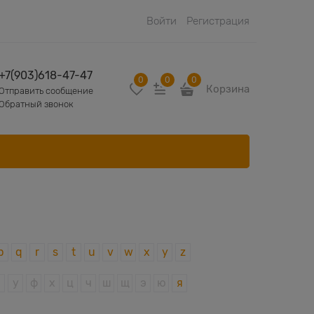
Войти
Регистрация
+7(903)618-47-47
0
0
0
Корзина
Отправить сообщение
Обратный звонок
p
q
r
s
t
u
v
w
x
y
z
у
ф
х
ц
ч
ш
щ
э
ю
я