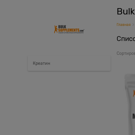
Bul
Главная
Списо
Сортиро
Креатин