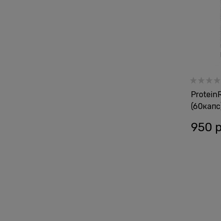
Protein
(60капс
950
 