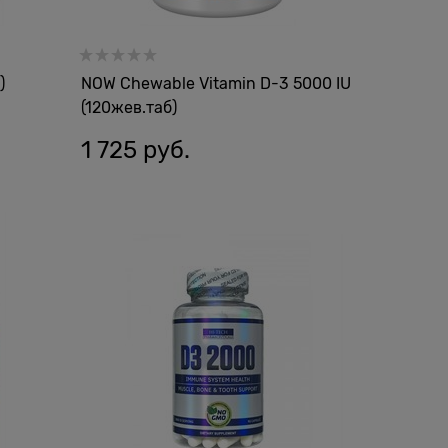
)
NOW Chewable Vitamin D-3 5000 IU
(120жев.таб)
1 725
 руб.