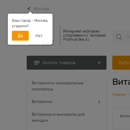
Москва
Ваш город - Москва,
угадали?
Да
Нет
Выбр
Каталог товаров
Вит
Найдено товаров:
Витаминно-минеральные
комплексы
Главная
Витамины
Витамины и минералы для
Вита
женщин