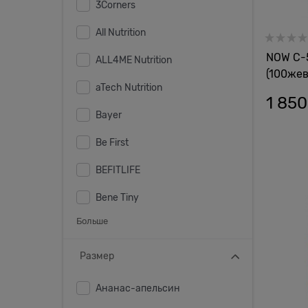
3Corners
All Nutrition
NOW C-
ALL4ME Nutrition
(100жев
aTech Nutrition
1 850
Bayer
Be First
BEFITLIFE
Bene Tiny
Больше
Размер
Ананас-апельсин