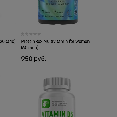
120капс)
ProteinRex Multivitamin for women
(60капс)
950
 руб.