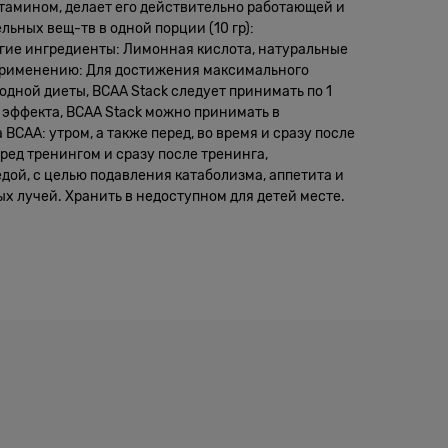
лютамином, делает его действительно работающей и
ьных вещ-тв в одной порции (10 гр):
Другие ингредиенты: Лимонная кислота, натуральные
о применению: Для достижения максимального
дной диеты, BCAA Stack следует принимать по 1
 эффекта, BCAA Stack можно принимать в
CAA: утром, а также перед, во время и сразу после
ред тренингом и сразу после тренинга,
дой, с целью подавления катаболизма, аппетита и
 лучей. Хранить в недоступном для детей месте.