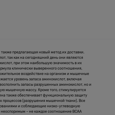
 а также предлагающая новый метод их доставки.
от, так как на сегодняшний день они являются
ислот, при этом наибольшую значимость в их
формула клинически выверенного соотношения,
ложительное воздействие на организм и мышечные
ижается уровень запаса аминокислот, включая
о восполнить запасы разрушенных аминокислот, но и
овую мышечную массу. Кроме того, стимулируется
ина также обеспечивает функциональную защиту
их процессов (разрушения мышечной ткани). Все
евнованиями и соблюдающие низко-углеводную
ся неоспоримым – не каждое соотношение BCAA