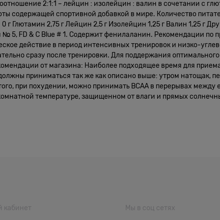
оотношение 2:1:1 – лейцин : изолейцин : валин в сочетании с г
ты содержащей спортивной добавкой в мире. Количество питател
0 г Глютамин 2,75 г Лейцин 2,5 г Изолейцин 1,25 г Валин 1,25 г 
 № 5, FD & C Blue # 1. Содержит фенилаланин. Рекомендации п
кое действие в период интенсивных тренировок и низко-углево
зательно сразу после тренировки. Для поддержания оптимального
омендации от магазина: Наиболее подходящее время для приема B
должны приниматься так же как описано выше: утром натощак, пе
ого, при похудении, можно принимать BCAA в перерывах между е
омнатной температуре, защищенном от влаги и прямых солнечных
 кабинет
Мы в соц сетях