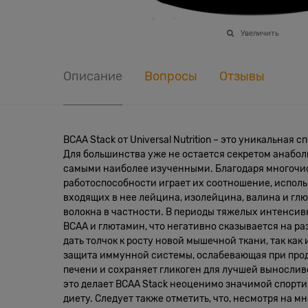
Увеличить
Описание
Вопросы
Отзывы
BCAA Stack от Universal Nutrition – это уникальна
Для большинства уже не остается секретом анабол
самыми наиболее изученными. Благодаря многочи
работоспособности играет их соотношение, исполь
входящих в нее лейцина, изолейцина, валина и г
волокна в частности. В периоды тяжелых интенсив
BCAA и глютамин, что негативно сказывается на ра
дать толчок к росту новой мышечной ткани, так ка
защита иммунной системы, ослабевающая при про
печени и сохраняет гликоген для лучшей вынослив
это делает BCAA Stack неоценимо значимой спорт
диету. Следует также отметить, что, несмотря на