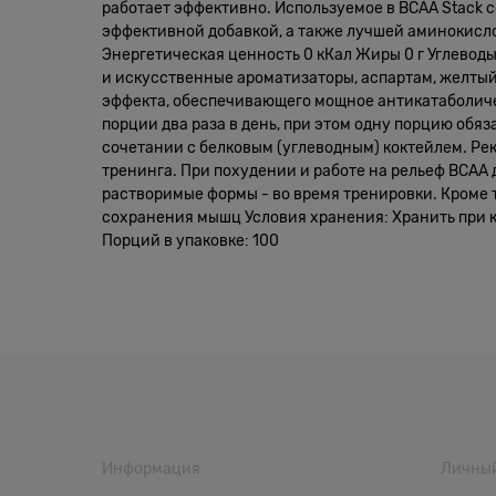
работает эффективно. Используемое в BCAA Stack с
эффективной добавкой, а также лучшей аминокисло
Энергетическая ценность 0 кКал Жиры 0 г Углеводы 
и искусственные ароматизаторы, аспартам, желтый
эффекта, обеспечивающего мощное антикатаболичес
порции два раза в день, при этом одну порцию обя
сочетании с белковым (углеводным) коктейлем. Рек
тренинга. При похудении и работе на рельеф BCAA 
растворимые формы - во время тренировки. Кроме т
сохранения мышц Условия хранения: Хранить при к
Порций в упаковке: 100
Информация
Личный