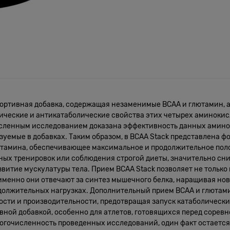
я спортивная добавка, содержащая незаменимые BCAA и глютамин,
ические и антикатаболические свойства этих четырех аминокисл
сленным исследованием доказана эффективность данных аминок
зуемые в добавках. Таким образом, в BCAA Stack представлена 
лютамина, обеспечивающее максимальное и продолжительное по
ных тренировок или соблюдения строгой диеты, значительно сн
звитие мускулатуры тела. Прием BCAA Stack позволяет не тольк
к именно они отвечают за синтез мышечного белка, наращивая н
должительных нагрузках. Дополнительный прием BCAA и глютам
ости и производительности, предотвращая запуск катаболическ
ивной добавкой, особенно для атлетов, готовящихся перед сор
 многочисленность проведенных исследований, один факт остает