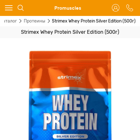
Ваш город - Москва,
Promuscles
угадали?
Каталог
Протеины
Strimex Whey Protein Silver Edition (500г)
ДА
НЕТ
Strimex Whey Protein Silver Edition (500г)