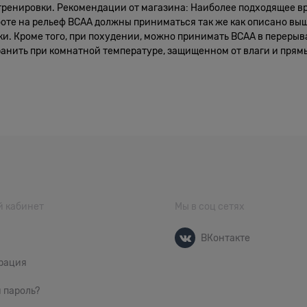
 тренировки. Рекомендации от магазина: Наиболее подходящее вре
боте на рельеф BCAA должны приниматься так же как описано выш
и. Кроме того, при похудении, можно принимать BCAA в перерыв
анить при комнатной температуре, защищенном от влаги и прям
 кабинет
Мы в соц сетях
ВКонтакте
рация
 пароль?