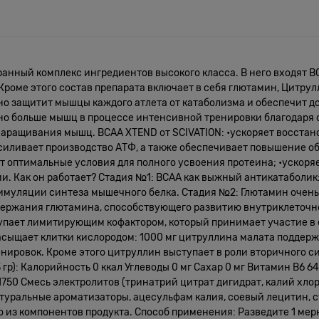
ый комплекс ингредиентов высокого класса. В него входят ВСАА
. Кроме этого состав препарата включает в себя глютамин, Цитру
но защитит мышцы каждого атлета от катаболизма и обеспечит 
но больше мышц в процессе интенсивной тренировки благодар
наращивания мышц. BCAA XTEND от SCIVATION: •ускоряет восста
иливает производство АТФ, а также обеспечивает повышение об
 оптимальные условия для полного усвоения протеина; •ускоря
. Как он работает? Стадия №1: ВСАА как выжный антикатаболик:
тимуляции синтеза мышечного белка. Стадия №2: Глютамин очень
держания глютамина, способствующего развитию внутриклеточн
тупает лимитирующим кофактором, который принимает участие в
сыщает клитки кислородом: 1000 мг цитруллина малата поддерж
ировок. Кроме этого цитруллин выступает в роли вторичного с
гр): Калорийность 0 ккал Углеводы 0 мг Сахар 0 мг Витамин В6 6
50 Смесь электролитов (тринатрий цитрат дигидрат, калий хлорид
туральные ароматизаторы, ацесульфам калия, соевый лецитин, с
из компонентов продукта. Способ применения: Разведите 1 мер