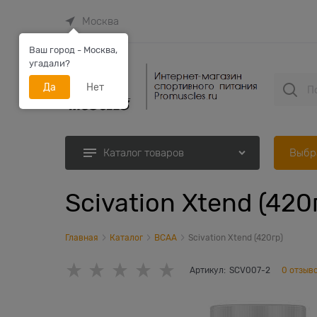
Москва
Ваш город - Москва,
угадали?
Да
Нет
Выбр
Каталог товаров
Scivation Xtend (420
Главная
Каталог
BCAA
Scivation Xtend (420гр)
Артикул:
SCV007-2
0 отзыв