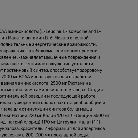
 аминокислоты (L-Leucine, L-Isoleucine and L-
ллин Малат и витамин В-6. Можно с полной
дополнительные энергетические возможности.
я сокращению катаболизма, снижению времени
новление; •заживляет мышечные повреждения и
ъема клеток; •снимает ощущение усталости,
ет протеиновый синтез, способствует здоровому
 7000 мг ВСАА используется для выработки
 важная аминокислота: 2500 мг Глютамина
ого метаболизма аминокислот в мышцах. Стадия
 оптимальной реакции и последующей работе
ивают ускоренный оборот лактата реабсорбции и
игнала для стимуляции синтеза белка мышц.
40 мкг Натрий 220 мг Калий 170 мг Л-Лейцин 3500 мг
, натрий хлорид) 1170 мг Цитрулин малат (1:1)
укралоза, краситель. Информация для аллергиков:
ную ложку в 200-300 мл прохладной воды.