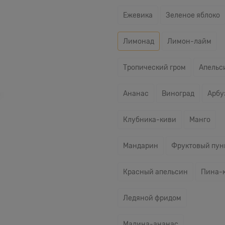
Ежевика
Зеленое яблоко
Лимонад
Лимон-лайм
Тропический гром
Апельс
Ананас
Виноград
Арбу
Клубника-киви
Манго
Мандарин
Фруктовый пу
Красный апельсин
Пина-
Ледяной фридом
Малина-ананас