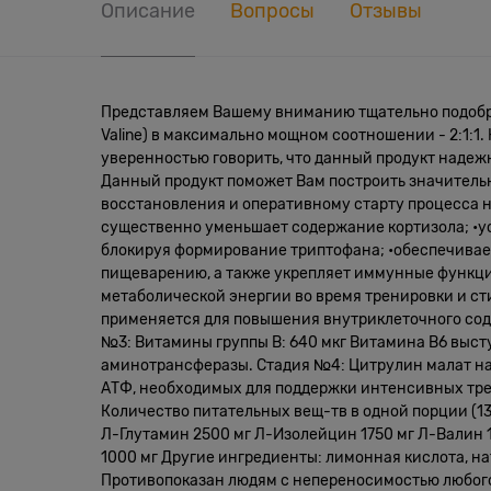
Описание
Вопросы
Отзывы
Представляем Вашему вниманию тщательно подобранн
Valine) в максимально мощном соотношении - 2:1:1
уверенностью говорить, что данный продукт надеж
Данный продукт поможет Вам построить значитель
восстановления и оперативному старту процесса 
существенно уменьшает содержание кортизола; •ус
блокируя формирование триптофана; •обеспечивает
пищеварению, а также укрепляет иммунные функции
метаболической энергии во время тренировки и с
применяется для повышения внутриклеточного со
№3: Витамины группы В: 640 мкг Витамина B6 выс
аминотрансферазы. Стадия №4: Цитрулин малат на
АТФ, необходимых для поддержки интенсивных трен
Количество питательных вещ-тв в одной порции (13 
Л-Глутамин 2500 мг Л-Изолейцин 1750 мг Л-Валин 17
1000 мг Другие ингредиенты: лимонная кислота, на
Противопоказан людям с непереносимостью любого 