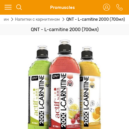
Ваш город - Москва,
Promuscles
угадали?
итин
Напитки с карнитином
QNT - L-carnitine 2000 (700мл)
ДА
НЕТ
QNT - L-carnitine 2000 (700мл)