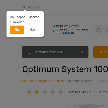
Москва
Ваш город - Москва,
угадали?
Да
Нет
Выбр
Каталог товаров
Optimum System 100
Главная
Каталог
Гейнеры
Optimum System 100% MASS 
Артикул:
OPS010-1
0 отз