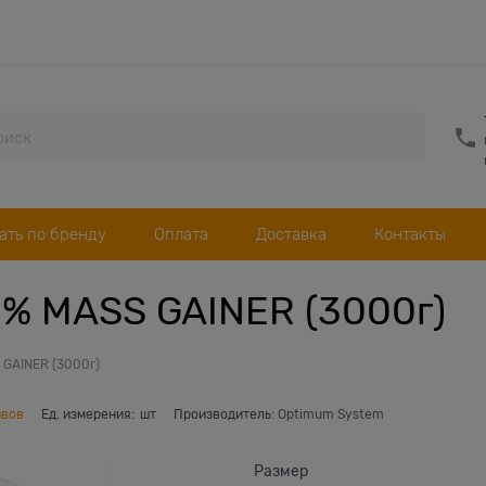
ать по бренду
Оплата
Доставка
Контакты
% MASS GAINER (3000г)
GAINER (3000г)
ывов
Ед. измерения:
шт
Производитель:
Optimum System
Размер