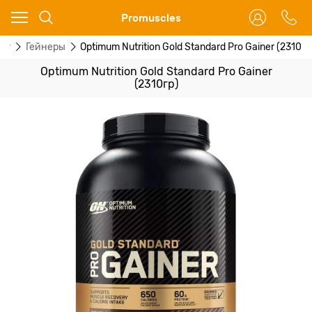
Ваш город - Москва,
Promuscles
угадали?
ог
Гейнеры
Optimum Nutrition Gold Standard Pro Gainer (2310гр
ДА
НЕТ
Optimum Nutrition Gold Standard Pro Gainer
(2310гр)