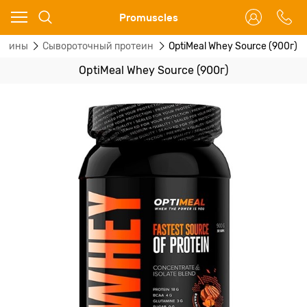
Ваш город - Москва,
Promuscles
угадали?
теины
Сывороточный протеин
OptiMeal Whey Source (900г)
ДА
НЕТ
OptiMeal Whey Source (900г)