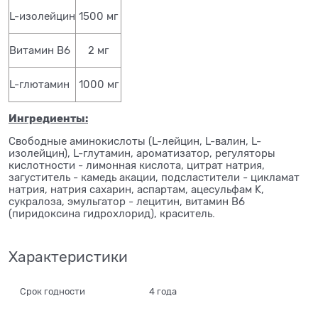
L-изолейцин
1500 мг
Витамин В6
2 мг
L-глютамин
1000 мг
Ингредиенты:
Свободные аминокислоты (L-лейцин, L-валин, L-
изолейцин), L-глутамин, ароматизатор, регуляторы
кислотности - лимонная кислота, цитрат натрия,
загуститель - камедь акации, подсластители - цикламат
натрия, натрия сахарин, аспартам, ацесульфам K,
сукралоза, эмульгатор - лецитин, витамин B6
(пиридоксина гидрохлорид), краситель.
Характеристики
Срок годности
4 года