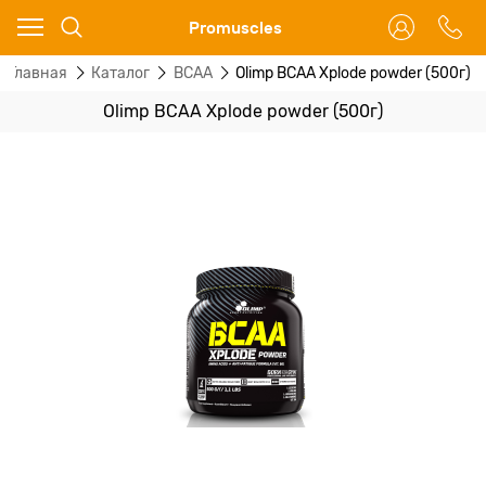
Ваш город - Москва,
Promuscles
угадали?
Главная
Каталог
BCAA
Olimp BCAA Xplode powder (500г)
ДА
НЕТ
Olimp BCAA Xplode powder (500г)