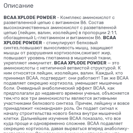
Описание
ВСАА XPLODE POWDER
- Комплекс аминокислот с
разветвленной цепью с витамином В6. Состав
высококачественных аминокислот с разветвленной
цепью (лейцин, валин, изолейцин) в пропорции 2:1:1,
ВСАА
обогащенный L-глютамином и витамином В6.
XPLODE POWDER
- стимулируют белковый
синтез,повышают выносливость мышц, защищают
мышцы от разрушения кортизолом,сжигают жир,
повышают уровень глютамина в мышечной ткани,
ВСАА XPLODE POWDER
укрепляют иммунитет.
— это
аминокислоты с нетипичной ветвистой структурой. К
ним относятся лейцин, изолейцин, валин. Каждый, кто
принимал ВСАА, подтвердит: они работают! Так же BCAA
подавляет секрецию кортизола, уменьшает мышечные
боли. Очевидный анаболический эффект ВСАА, как
предполагали до недавнего времени ученые, объясняется
тем,что все три аминокислоты являются активными
участниками белкового синтеза. Причем, лейцину и вовсе
принадлежит «командная» роль. Он подает сигнал к
началу строительства нового белка внутри мышечной
клетки. Дальнейшее изучение ВСАА показало, что все
куда проще и одновременно сложнее. ВСАА подавляет
секрецию кортизола, давая вырваться вперед анаболику-