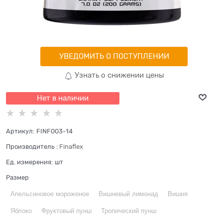
УВЕДОМИТЬ О ПОСТУПЛЕНИИ
Узнать о снижении цены
Нет в наличии
Артикул:
FINF003-14
Производитель
:
Finaflex
Ед. измерения:
шт
Размер
Апельсиновое мороженое
Вишневый лимонад
Вишня
Яблоко
Фруктовый пунш
Тропический пунш