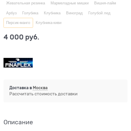
Жевательная резинка
Мармеладные мишки
Вишня-лайм
Арбуз
Голубика
Клубника
Виноград
Голубой лед
Персик-манго
Клубника-киви
4 000
 руб.
Доставка в
Москва
Рассчитать стоимость доставки
Описание