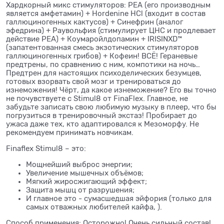
Хардкорный микс стимуляторов: PEA (его производным
является амфетамин) + Hordenine HCl (входит в состав
галлюциногенных кактусов) + Синефрин (аналог
эфедрина) + Раувольфия (стимулирует ЦНС и продлевает
действие PEA) + Коумаройлдопамин + IRISINXD™
(запатентованная смесь экзотических стимуляторов
галлюциногенных грибов) + Кофеин! ВСЁ! Гераневые
предтрены, по сравнению с ним, компотики на ночь…
Предтрен для настоящих психоделических безумцев,
готовых взорвать свой мозг и тренироваться до
изнеможения! Чёрт, да какое изнеможение? Его вы точно
не почувствуете с Stimul8 от FinaFlex. Главное, не
забудьте записать свою любимую музыку в плеер, что бы
погрузиться в тренировочный экстаз! Пробирает до
ужаса даже тех, кто адаптировался к Мезоморфу. Не
рекомендуем принимать новчикам.
Finaflex Stimul8 – это:
Мощнейший выброс энергии;
Увеличение мышечных объёмов;
Мягкий жиросжигающий эффект;
Защита мышц от разрушения;
И главное это - сумасшедшая эйфория (только для
самых отважных любителей кайфа, ).
Способ применения: Осторожно! Очень сильный состав!