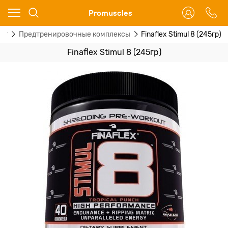
Ваш город - Москва,
Promuscles
угадали?
ог
Предтренировочные комплексы
Finaflex Stimul 8 (245гр)
ДА
НЕТ
Finaflex Stimul 8 (245гр)