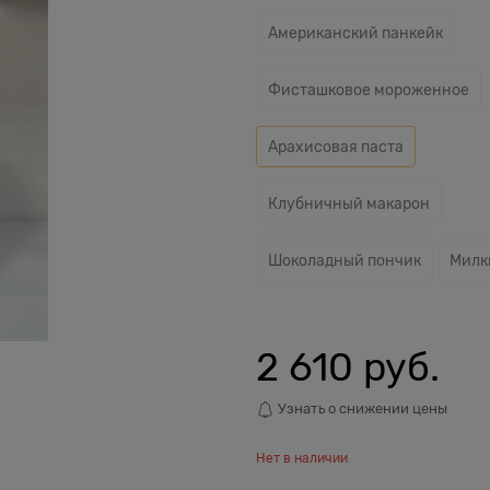
Американский панкейк
Фисташковое мороженное
Арахисовая паста
Клубничный макарон
Шоколадный пончик
Милк
2 610
 руб.
Узнать о снижении цены
Нет в наличии