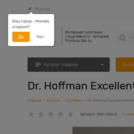
Москва
Ваш город - Москва,
угадали?
Да
Нет
Выбр
Каталог товаров
Dr. Hoffman Excellen
Главная
Каталог
Протеины
Dr. Hoffman Excellent Whey
Артикул:
DRH-006-2
0 отзы