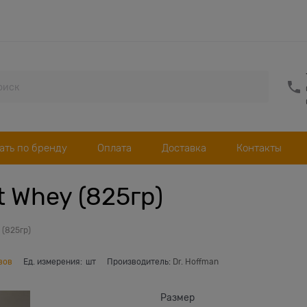
ать по бренду
Оплата
Доставка
Контакты
t Whey (825гр)
 (825гр)
вов
Ед. измерения:
шт
Производитель:
Dr. Hoffman
Размер