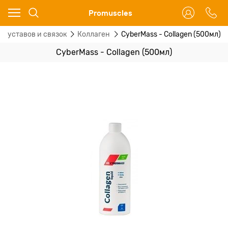
Ваш город - Москва,
Promuscles
угадали?
 суставов и связок
Коллаген
CyberMass - Collagen (500мл)
ДА
НЕТ
CyberMass - Collagen (500мл)