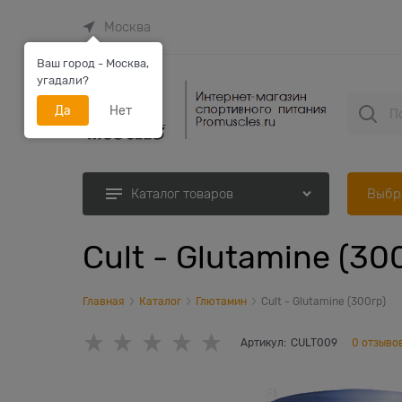
Москва
Ваш город - Москва,
угадали?
Да
Нет
Выбр
Каталог товаров
Cult - Glutamine (30
Главная
Каталог
Глютамин
Cult - Glutamine (300гр)
Артикул:
CULT009
0 отзыво