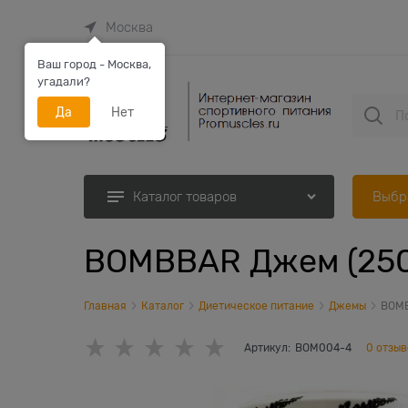
Москва
Ваш город - Москва,
угадали?
Да
Нет
Выбр
Каталог товаров
BOMBBAR Джем (250
Главная
Каталог
Диетическое питание
Джемы
BOMB
Артикул:
BOM004-4
0 отзыв