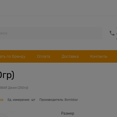
ать по бренду
Оплата
Доставка
Контакты
гр)
BAR Джем (250гр)
ов
Ед. измерения:
шт
Производитель:
Bombbar
Размер