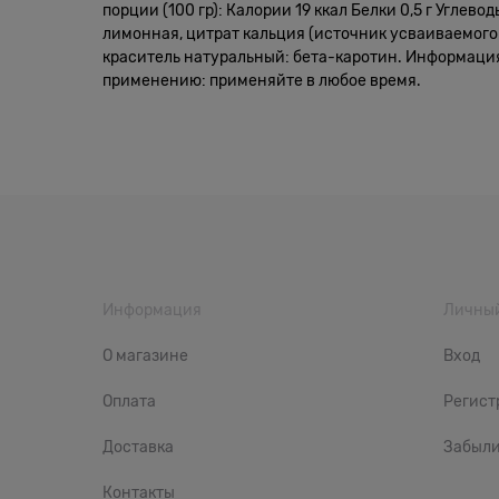
порции (100 гр): Калории 19 ккал Белки 0,5 г Углево
лимонная, цитрат кальция (источник усваиваемого к
краситель натуральный: бета-каротин. Информация
применению: применяйте в любое время.
Информация
Личный
О магазине
Вход
Оплата
Регист
Доставка
Забыли
Контакты