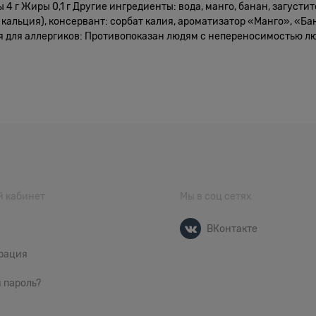
ды 4 г Жиры 0,1 г Другие ингредиенты: вода, манго, банан, загусти
альция), консервант: сорбат калия, ароматизатор «Манго», «Бан
 для аллергиков: Противопоказан людям с непереносимостью лю
 кабинет
Мы в соц сетях
ВКонтакте
рация
 пароль?