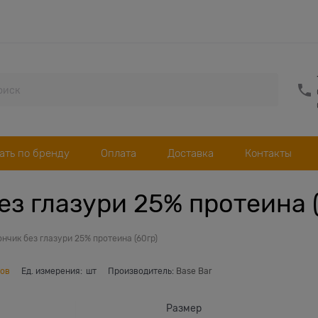
ать по бренду
Оплата
Доставка
Контакты
ез глазури 25% протеина 
ончик без глазури 25% протеина (60гр)
вов
Ед. измерения:
шт
Производитель:
Base Bar
Размер