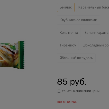
Бейлис
Карамельный бис
Клубника со сливками
Коко мечта
Банан-караме
Тирамису
Шоколадный бр
Яблочный штрудель
85
 руб.
Узнать о снижении цены
Нет в наличии