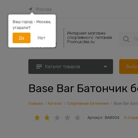
Москва
Ваш город - Москва,
угадали?
Да
Нет
Выбр
Каталог товаров
Base Bar Батончик б
Главная
Каталог
Спортивные батончики
Base Bar Бат
Артикул:
BAB004
0 отзы