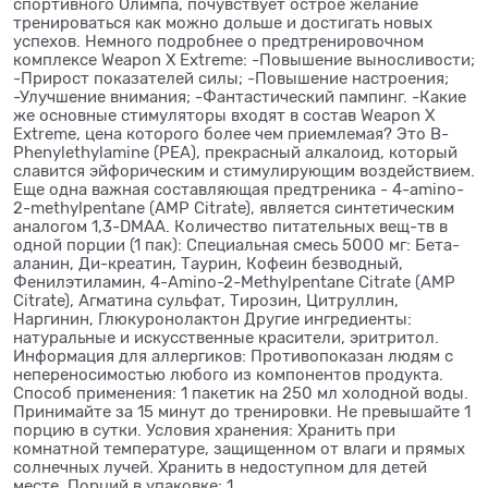
спортивного Олимпа, почувствует острое желание
тренироваться как можно дольше и достигать новых
успехов. Немного подробнее о предтренировочном
комплексе Weapon X Extreme: -Повышение выносливости;
-Прирост показателей силы; -Повышение настроения;
-Улучшение внимания; -Фантастический пампинг. -Какие
же основные стимуляторы входят в состав Weapon X
Extreme, цена которого более чем приемлемая? Это B-
Phenylethylamine (PEA), прекрасный алкалоид, который
славится эйфорическим и стимулирующим воздействием.
Еще одна важная составляющая предтреника - 4-amino-
2-methylpentane (AMP Citrate), является синтетическим
аналогом 1,3-DMAA. Количество питательных вещ-тв в
одной порции (1 пак): Специальная смесь 5000 мг: Бета-
аланин, Ди-креатин, Таурин, Кофеин безводный,
Фенилэтиламин, 4-Amino-2-Methylpentane Citrate (AMP
Citrate), Агматина сульфат, Тирозин, Цитруллин,
Наргинин, Глюкуронолактон Другие ингредиенты:
натуральные и искусственные красители, эритритол.
Информация для аллергиков: Противопоказан людям с
непереносимостью любого из компонентов продукта.
Способ применения: 1 пакетик на 250 мл холодной воды.
Принимайте за 15 минут до тренировки. Не превышайте 1
порцию в сутки. Условия хранения: Хранить при
комнатной температуре, защищенном от влаги и прямых
солнечных лучей. Хранить в недоступном для детей
месте. Порций в упаковке: 1