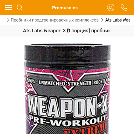
Ваш город - Москва,
Promuscles
угадали?
ки
Пробники предтренировочных комплексов
Ats Labs Weap
ДА
НЕТ
Ats Labs Weapon X (1 порция) пробник