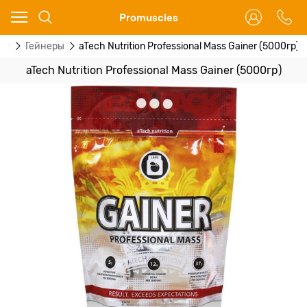
Ваш город - Москва,
Promuscles
угадали?
ог
Гейнеры
aTech Nutrition Professional Mass Gainer (5000гр)
ДА
НЕТ
aTech Nutrition Professional Mass Gainer (5000гр)