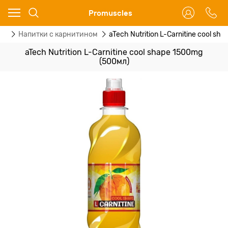
Ваш город - Москва,
Promuscles
угадали?
ин
Напитки с карнитином
aTech Nutrition L-Carnitine cool s
ДА
НЕТ
aTech Nutrition L-Carnitine cool shape 1500mg
(500мл)