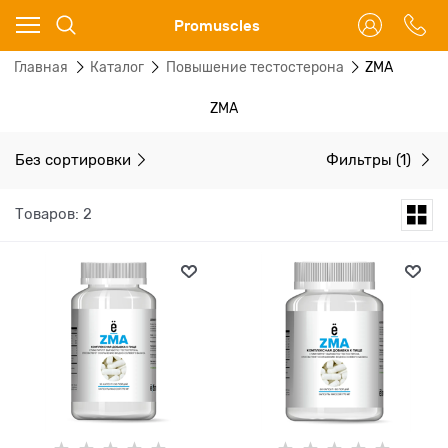
Ваш город - Москва,
Promuscles
угадали?
Главная
Каталог
Повышение тестостерона
ZMA
ДА
НЕТ
ZMA
Без сортировки
Фильтры
(1)
Товаров: 2