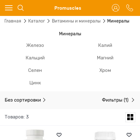
Ваш город - Москва,
Promuscles
угадали?
Главная
Каталог
Витамины и минералы
Минералы
ДА
НЕТ
Минералы
Железо
Калий
Кальций
Магний
Селен
Хром
Цинк
Без сортировки
Фильтры
(1)
Товаров: 3