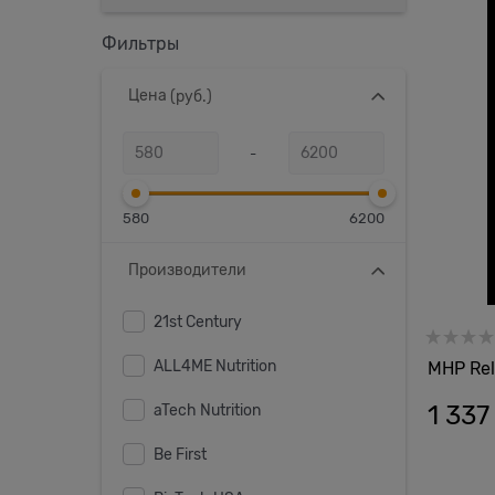
Фильтры
Цена
(руб.)
-
580
6200
Производители
21st Century
ALL4ME Nutrition
MHP Rel
1 337
aTech Nutrition
Be First