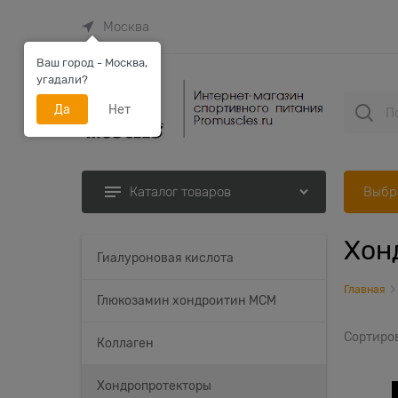
Москва
Ваш город - Москва,
угадали?
Да
Нет
Выбр
Каталог товаров
Хон
Найдено товаров:
Гиалуроновая кислота
Главная
Глюкозамин хондроитин MCM
Сортиро
Коллаген
Хондропротекторы