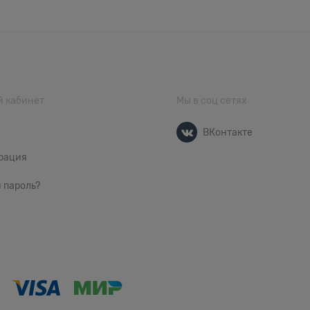
 кабинет
Мы в соц сетях
ВКонтакте
рация
 пароль?