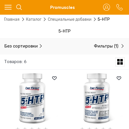
Ваш город - Москва,
Promuscles
угадали?
Главная
Каталог
Специальные добавки
5-HTP
ДА
НЕТ
5-HTP
Без сортировки
Фильтры
(1)
Товаров: 6